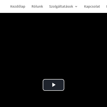
Kezdőlap
Rólunk
Szolgáltatások
Kapcsolat
Play
Video