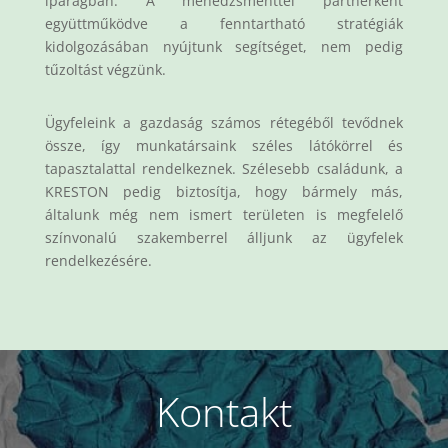
iparágban. A menedzsmenttel partnerként
együttműködve a fenntartható stratégiák
kidolgozásában nyújtunk segítséget, nem pedig
tűzoltást végzünk.
Ügyfeleink a gazdaság számos rétegéből tevődnek
össze, így munkatársaink széles látókörrel és
tapasztalattal rendelkeznek. Szélesebb családunk, a
KRESTON pedig biztosítja, hogy bármely más,
általunk még nem ismert területen is megfelelő
színvonalú szakemberrel álljunk az ügyfelek
rendelkezésére.
Kontakt