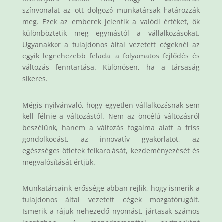
színvonalát az ott dolgozó munkatársak határozzák
meg. Ezek az emberek jelentik a valódi értéket, ők
különböztetik meg egymástól a vállalkozásokat.
Ugyanakkor a tulajdonos által vezetett cégeknél az
egyik legnehezebb feladat a folyamatos fejlődés és
változás fenntartása. Különösen, ha a társaság
sikeres.
Mégis nyilvánvaló, hogy egyetlen vállalkozásnak sem
kell félnie a változástól. Nem az öncélú változásról
beszélünk, hanem a változás fogalma alatt a friss
gondolkodást, az innovatív gyakorlatot, az
egészséges ötletek felkarolását, kezdeményezését és
megvalósítását értjük.
Munkatársaink erőssége abban rejlik, hogy ismerik a
tulajdonos által vezetett cégek mozgatórugóit.
Ismerik a rájuk nehezedő nyomást, jártasak számos