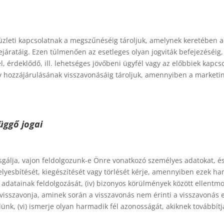
zleti kapcsolatnak a megszűnéséig tároljuk, amelynek keretében ad
ejáratáig. Ezen túlmenően az esetleges olyan jogviták befejezéséi
, érdeklődő, ill. lehetséges jövőbeni ügyfél vagy az előbbiek kapcs
y hozzájárulásának visszavonásáig tároljuk, amennyiben a marketi
üggő jogai
izsgálja, vajon feldolgozunk-e Önre vonatkozó személyes adatokat, é
elyesbítését, kiegészítését vagy törlését kérje, amennyiben ezek h
es adatainak feldolgozását, (iv) bizonyos körülmények között ellent
visszavonja, aminek során a visszavonás nem érinti a visszavonás el
k, (vi) ismerje olyan harmadik fél azonosságát, akiknek továbbítjá