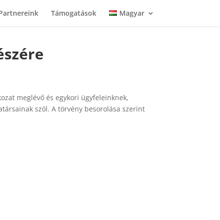
Partnereink
Támogatások
Magyar
észére
tkozat meglévő és egykori ügyfeleinknek,
társainak szól. A törvény besorolása szerint