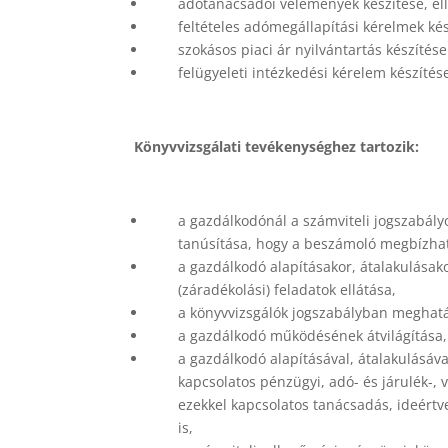
adótanácsadói vélemények készítése, el
feltételes adómegállapítási kérelmek ké
szokásos piaci ár nyilvántartás készítés
felügyeleti intézkedési kérelem készítés
Könyvvizsgálati tevékenységhez tartozik:
a gazdálkodónál a számviteli jogszabály
tanúsítása, hogy a beszámoló megbízható
a gazdálkodó alapításakor, átalakulásak
(záradékolási) feladatok ellátása,
a könyvvizsgálók jogszabályban meghatá
a gazdálkodó működésének átvilágítása,
a gazdálkodó alapításával, átalakulásáv
kapcsolatos pénzügyi, adó- és járulék-, 
ezekkel kapcsolatos tanácsadás, ideértv
is,