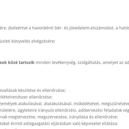
re, (beleértve a havonkénti bér- és jövedelem-elszámolást, a hatós
üzleti könyvelés elvégzésére;
sok közé tartozik
minden tevékenység, szolgáltatás, amelyet az a
evallások készítése és ellenőrzése;
eltételrendszer ellenőrzése;
 személyek alakulásával, átalakulásával, működésével, megszűnésév
rületére, ügyleteire irányuló ellenőrzési, adótervezési feladatok vé
nak megtervezése, megszervezése, irányítása és ellenőrzése;
okat érintő adóigazgatási eljárásban való képviselet ellátása;