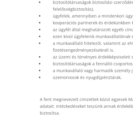
biztosítótársaságok biztosítási szerződé
felelősségbiztosítás),
ügyfelek, amennyiben a mindenkori ügyfé
kooperációs partnerek és érdekünkben t
az ügyfél által meghatározott egyéb címz
ezen kívül ügyfeleink munkavállalóinak 
a munkavállaló hitelezői, valamint az 
fizetésengedményezéseknél is,
az üzemi és törvényes érdekképviseleti 
biztosítótársaságok a fennálló csoporto
a munkavállaló vagy harmadik személy ja
üzemorvosok és nyugdíjpénztárak,
A fent megnevezett címzettek közül egyesek Ma
adatait. Intézkedéseket teszünk annak érdekéb
biztosítsa.