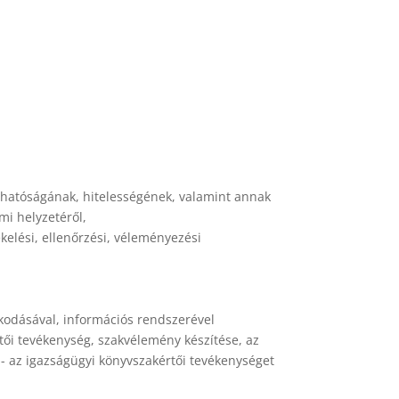
ízhatóságának, hitelességének, valamint annak
mi helyzetéről,
kelési, ellenőrzési, véleményezési
kodásával, információs rendszerével
rtői tevékenység, szakvélemény készítése, az
 - az igazságügyi könyvszakértői tevékenységet