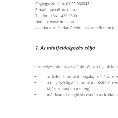
Cégjegyzékszám: 01 09 066343
E-mail: buco@buco.hu
Telefon: +36 1 436 0500
Honlap: www.buco.hu
Az adatkezelő adatvédelmi tisztviselőt nem jelöl
1. Az adatfeldolgozás célja
Személyes adatait az alábbi célokra fogjuk feld
az üzleti kapcsolat megalapozására, kez
a meglévő ügyfélkapcsolat erősítésére va
tájékoztatást (marketing);
már kiadott megbízás esetén az iroda be