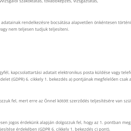
yvvizsgálói szakoktatás, továbbképzés, vizsgáztatás,
 adatainak rendelkezésre bocsátása alapvetően önkéntesen törté
gy nem teljesen tudjuk teljesíteni.
yfél, kapcsolattartási adatait elektronikus posta küldése vagy telef
delet (GDPR) 6. cikkely 1. bekezdés a) pontjának megfelelően csak a
zzuk fel, mert erre az Önnel kötött szerződés teljesítésére van szük
en jogos érdekünk alapján dolgozzuk fel, hogy az 1. pontban megne
ljesítése érdekében (GDPR 6. cikkely 1. bekezdés c) pont).