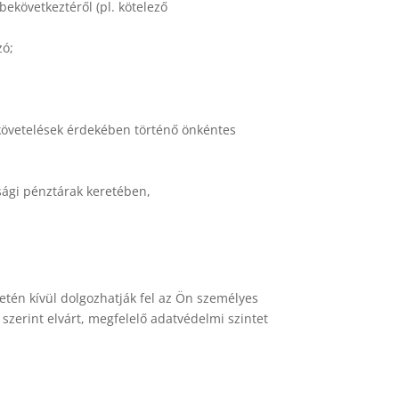
bekövetkeztéről (pl. kötelező
zó;
 követelések érdekében történő önkéntes
ssági pénztárak keretében,
tén kívül dolgozhatják fel az Ön személyes
zerint elvárt, megfelelő adatvédelmi szintet