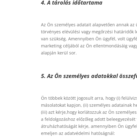
4. A tárolás időtartama
Az Ön személyes adatait alapvetően annak az ü
törvényes elévülési vagy megőrzési határidők l
van szükség. Amennyiben Ön ügyfél, volt ügyfél
marketing céljából az Ön ellentmondásáig vag
alapján kerül sor.
5. Az Ön személyes adatokkal összef
Ön többek között jogosult arra, hogy (i) felülv
másolatokat kapjon, (ii) személyes adatainak h
(iii) azt kérje,hogy korlátozzuk az Ön személy
a feldolgozáshoz előzőleg adott beleegyezését 
átruházhatóságát kérje, amennyiben Ön ügyfelün
emeljen az adatvédelmi hatóságnál: