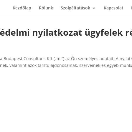
Kezdőlap
Rólunk
Szolgáltatások
Kapcsolat
édelmi nyilatkozat ügyfelek r
el a Budapest Consultans Kft („mi“) az Ön személyes adatait. A nyila
nek, valamint azok társtulajdonosainak, szerveinek és egyéb munka