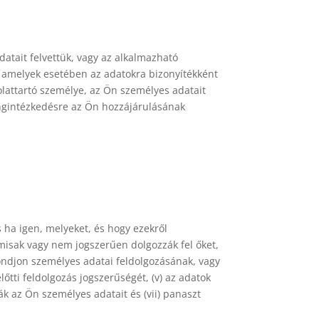
atait felvettük, vagy az alkalmazható
g, amelyek esetében az adatokra bizonyítékként
olattartó személye, az Ön személyes adatait
ngintézkedésre az Ön hozzájárulásának
s ha igen, melyeket, és hogy ezekről
amisak vagy nem jogszerűen dolgozzák fel őket,
mondjon személyes adatai feldolgozásának, vagy
őtti feldolgozás jogszerűségét, (v) az adatok
k az Ön személyes adatait és (vii) panaszt