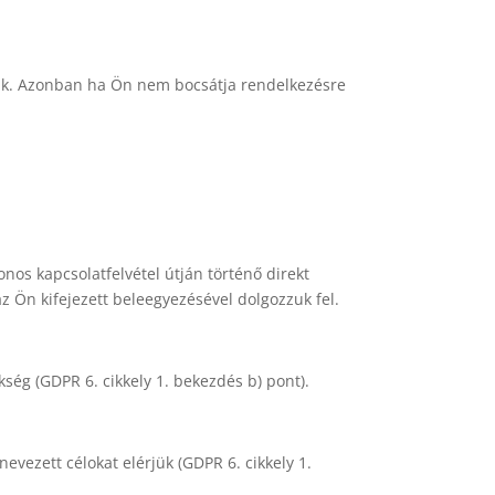
nik. Azonban ha Ön nem bocsátja rendelkezésre
onos kapcsolatfelvétel útján történő direkt
z Ön kifejezett beleegyezésével dolgozzuk fel.
ség (GDPR 6. cikkely 1. bekezdés b) pont).
vezett célokat elérjük (GDPR 6. cikkely 1.