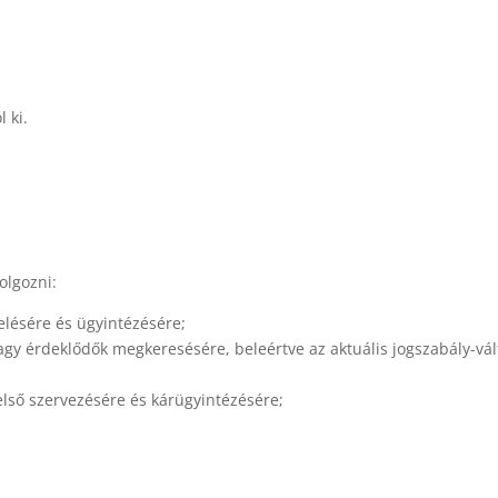
 ki.
olgozni:
elésére és ügyintézésére;
gy érdeklődők megkeresésére, beleértve az aktuális jogszabály-vált
lső szervezésére és kárügyintézésére;