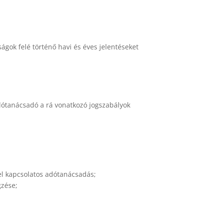
ágok felé történő havi és éves jelentéseket
dótanácsadó a rá vonatkozó jogszabályok
el kapcsolatos adótanácsadás;
gzése;