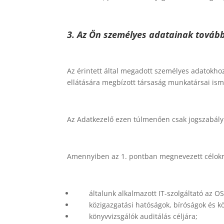
3. Az Ön személyes adatainak továb
Az érintett által megadott személyes adatokhoz 
ellátására megbízott társaság munkatársai is
Az Adatkezelő ezen túlmenően csak jogszabály
Amennyiben az 1. pontban megnevezett célokra 
általunk alkalmazott IT-szolgáltató az O
közigazgatási hatóságok, bíróságok és kö
könyvvizsgálók auditálás céljára;