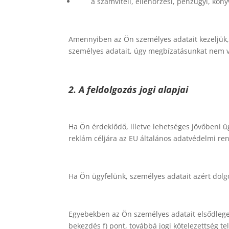
a számviteli, ellenőrzési, pénzügyi, kön
Amennyiben az Ön személyes adatait kezeljük,
személyes adatait, úgy megbízatásunkat nem va
2. A feldolgozás jogi alapjai
Ha Ön érdeklődő, illetve lehetséges jövőbeni üg
reklám céljára az EU általános adatvédelmi ren
Ha Ön ügyfelünk, személyes adatait azért dolgo
Egyebekben az Ön személyes adatait elsődleges
bekezdés f) pont, továbbá jogi kötelezettség te