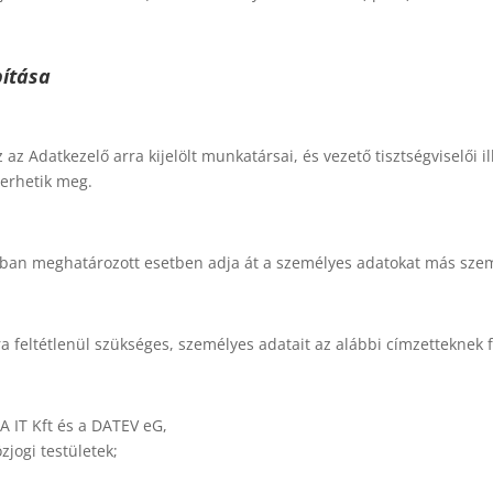
bítása
az Adatkezelő arra kijelölt munkatársai, és vezető tisztségviselői il
merhetik meg.
ban meghatározott esetben adja át a személyes adatokat más szem
feltétlenül szükséges, személyes adatait az alábbi címzetteknek f
SA IT Kft és a DATEV eG,
zjogi testületek;