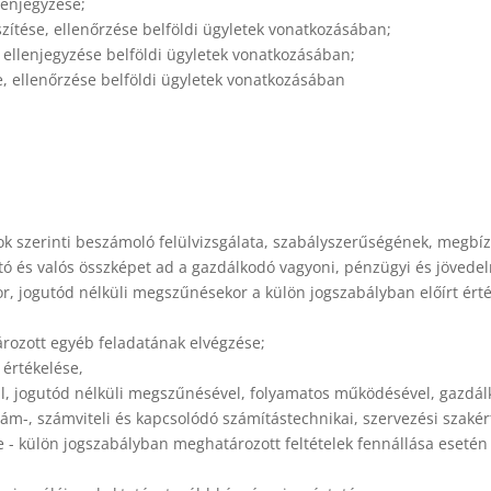
lenjegyzése;
szítése, ellenőrzése belföldi ügyletek vonatkozásában;
e ellenjegyzése belföldi ügyletek vonatkozásában;
e, ellenőrzése belföldi ügyletek vonatkozásában
ok szerinti beszámoló felülvizsgálata, szabályszerűségének, megb
 és valós összképet ad a gazdálkodó vagyoni, pénzügyi és jövedel
or, jogutód nélküli megszűnésekor a külön jogszabályban előírt érté
rozott egyéb feladatának elvégzése;
 értékelése,
al, jogutód nélküli megszűnésével, folyamatos működésével, gazdál
vám-, számviteli és kapcsolódó számítástechnikai, szervezési szaké
e - külön jogszabályban meghatározott feltételek fennállása esetén