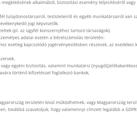
s megkötésének alkalmából, biztosítási esemény teljesítéséről vagy 
l tulajdonostársairól, testületeiről és egyéb munkatársairól van s
evékenykedő jogi képviselők;
ettek (pl. az ügyfél konszernjéhez tartozó társaságok);
személyes adatai esetén a bérelszámolás területén:
ehhez esetleg kapcsolódó jogérvényesítésben részesek, az esedékes
szervek,
s vagy egyéni biztosítás, valamint munkatársi [nyugdíj]előtakaréko
vára történő kifizetéssel foglalkozó bankok,
gyarország területén kívül működhetnek, vagy Magyarország terüle
en, továbbá szavatoljuk, hogy valamennyi címzett legalább a GDPR s